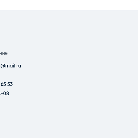
ние
@mail.ru
 65 53
8-08