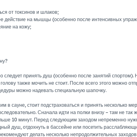
ься от токсинов и шлаков;
е действие на мышцы (особенно после интенсивных упраж
яние на кожу;
уну?
 следует принять душ (особенно после занятий спортом). Н
голову также мочить не стоит. После всего этого можно отпр
цедуры можно надевать специальную шапочку.
им в сауне, стоит подстраховаться и принять несколько ме
следовательно. Сначала идти на полки внизу – там не так
льше 10 минут. Перед следующим заходом непременно нужно
ный душ, отдохнуть в бассейне или посетить расслабляющи
и рекомендуют делать несколько непродолжительных заходо