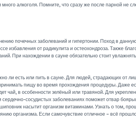
м много алкоголя. Помните, что сразу же после парной не сл
чению почечных заболеваний и гипертонии. Поход в данну
ссе избавления от радикулита и остеохондроза. Также бла
аний. При нахождении в сауне обязательно стоит увлажнят
жно ли есть или пить в сауне. Для людей, страдающих от л
принимать пищу во время прохождения процедуры. Даже ес
дет чай, в особенности зелёный или травяной. Для укрепл
 сердечно-сосудистых заболеваниях поможет отвар боярыш
а шиповник насытит организм витаминами. Узнать о том, пр
оянию организма. Если самочувствие отличное – всё прошло