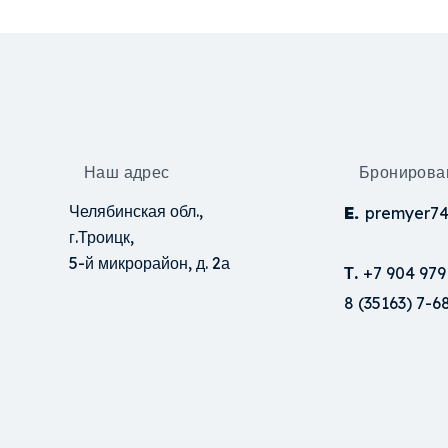
Наш адрес
Бронирова
Челябинская обл.,
E.
premyer74
г.Троицк,
5-й микрорайон, д. 2а
Т.
+7 904 979
8 (35163) 7-6